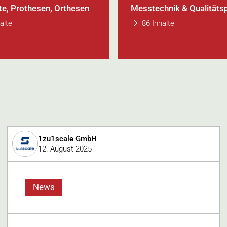
te, Prothesen, Orthesen
Messtechnik & Qualitäts
alte
86 Inhalte
1zu1scale GmbH
12. August 2025
News