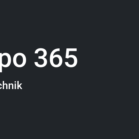
po 365
chnik