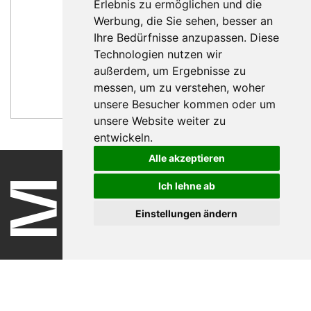
Erlebnis zu ermöglichen und die
Werbung, die Sie sehen, besser an
Ihre Bedürfnisse anzupassen. Diese
Technologien nutzen wir
Olivier Zwick
außerdem, um Ergebnisse zu
Area Sales Manager Southern Europe
messen, um zu verstehen, woher
Nachricht schreiben
unsere Besucher kommen oder um
unsere Website weiter zu
entwickeln.
Alle akzeptieren
Ich lehne ab
Einstellungen ändern
Nutzungsbedingungen
Datenschutzerklärung
Impressum