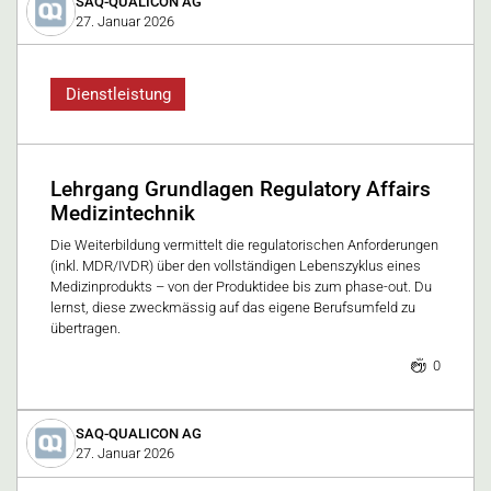
SAQ-QUALICON AG
27. Januar 2026
Dienstleistung
Lehrgang Grundlagen Regulatory Affairs
Medizintechnik
Die Wei­ter­bil­dung ver­mit­telt die re­gu­la­to­ri­schen An­for­de­run­gen
(inkl. MDR/IV­DR) über den voll­stän­di­gen Le­bens­zy­klus ei­nes
Me­di­zin­pro­dukts – von der Pro­dukt­idee bis zum pha­se-out. Du
lernst, die­se zweck­mäs­sig auf das ei­ge­ne Be­rufs­um­feld zu
über­tra­gen.
0
SAQ-QUALICON AG
27. Januar 2026