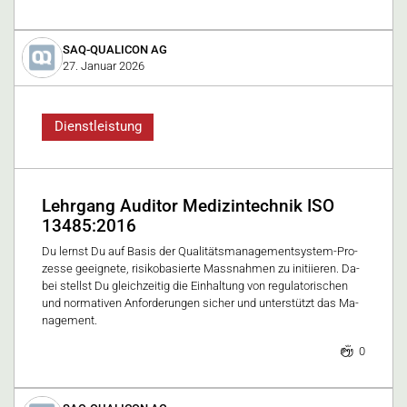
SAQ-QUALICON AG
27. Januar 2026
Dienstleistung
Lehrgang Auditor Medizintechnik ISO
13485:2016
Du lernst Du auf Ba­sis der Qua­li­täts­ma­nage­ment­sy­stem-Pro­
zes­se ge­eig­ne­te, ri­si­ko­ba­sier­te Mass­nah­men zu in­iti­ie­ren. Da­
bei stellst Du gleich­zei­tig die Ein­hal­tung von re­gu­la­to­ri­schen
und nor­ma­ti­ven An­for­de­run­gen si­cher und un­ter­stützt das Ma­
nage­ment.
0