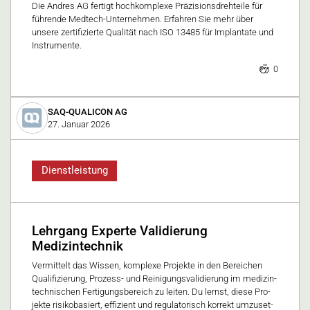
Die Andres AG fertigt hochkomplexe Präzisionsdrehteile für
führende Medtech-Unternehmen. Erfahren Sie mehr über
unsere zertifizierte Qualität nach ISO 13485 für Implantate und
Instrumente.
0
SAQ-QUALICON AG
27. Januar 2026
Dienstleistung
Lehrgang Experte Validierung
Medizintechnik
Ver­mit­telt das Wis­sen, kom­ple­xe Pro­jek­te in den Be­rei­chen
Qua­li­fi­zie­rung, Pro­zess- und Rei­ni­gungs­va­li­die­rung im me­di­zin­
tech­ni­schen Fer­ti­gungs­be­reich zu lei­ten. Du lernst, die­se Pro­
jek­te ri­si­ko­ba­siert, ef­fi­zi­ent und re­gu­la­to­risch kor­rekt um­zu­set­