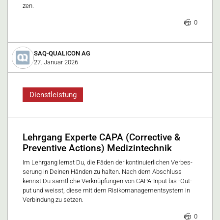
zen.
0
SAQ-QUALICON AG
27. Januar 2026
Dienstleistung
Lehrgang Experte CAPA (Corrective &
Preventive Actions) Medizintechnik
Im Lehrgang lernst Du, die Fä­den der kon­ti­nu­ier­li­chen Ver­bes­
se­rung in Dei­nen Hän­den zu hal­ten. Nach dem Ab­schluss
kennst Du sämt­li­che Ver­knüp­fun­gen von CA­PA-In­put bis -Out­
put und weisst, die­se mit dem Ri­si­ko­ma­nage­ment­sy­stem in
Ver­bin­dung zu set­zen.
0