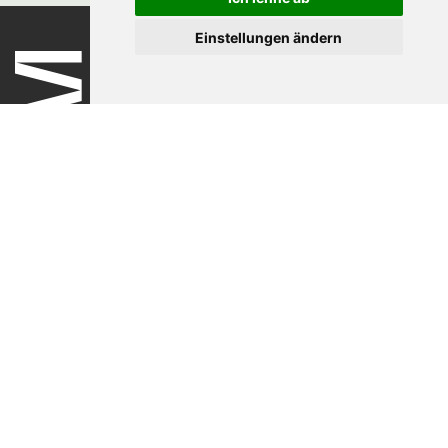
Einstellungen ändern
Nutzungsbedingungen
Datenschutzerklärung
Impressum
Kontakt
Newsletter
Newsletter-Anmeldung
Folgen Sie der Swiss Medtech Expo