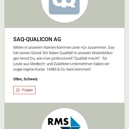
SAQ-QUALICON AG
Mit­ten in un­se­rem Na­men kom­men zwei «Q» zu­sam­men. Das
hat sei­nen Grund: Wir lie­ben Qua­li­tät! In unseren Wei­ter­bil­dun­
gen lernst Du, wie man professionell "Qualität macht" - für
Leute aus Medtech- und Zulieferer-Unternehmen haben wir
sogar eigene Kurse. 13485 & Co. kann kommen!
Olten, Schweiz
Folgen