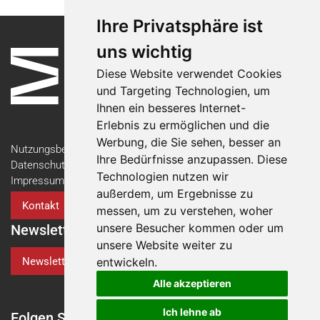
Ihre Privatsphäre ist
uns wichtig
Diese Website verwendet Cookies
und Targeting Technologien, um
Ihnen ein besseres Internet-
Erlebnis zu ermöglichen und die
Werbung, die Sie sehen, besser an
Nutzungsbedingungen
Ihre Bedürfnisse anzupassen. Diese
Datenschutzerklärung
Technologien nutzen wir
Impressum
außerdem, um Ergebnisse zu
Kontakt
messen, um zu verstehen, woher
unsere Besucher kommen oder um
Newsletter
unsere Website weiter zu
Newsletter-Anmeldung
entwickeln.
Alle akzeptieren
Ich lehne ab
Folgen Sie der Swiss Medtech Expo