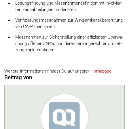
Lö­sungs­fin­dung und Mass­nah­men­de­fi­ni­ti­on mit in­vol­vier­
ten Fach­ab­tei­lun­gen mo­de­rie­ren
Ve­ri­fi­zie­rungs­mass­nah­men zur Wirk­sam­keits­über­prü­fung
von CA­PAs ein­pla­nen
Mass­nah­men zur Si­cher­stel­lung ei­ner ef­fi­zi­en­ten Über­wa­
chung of­fe­ner CA­PAs und de­ren ter­min­ge­rech­ter Um­set­
zung im­ple­men­tie­ren
Weitere Informationen findest Du auf unserer
Homepage
.
Beitrag von