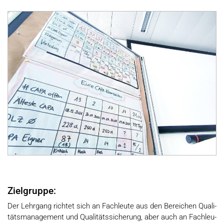
Zielgruppe:
Der Lehr­gang rich­tet sich an Fach­leu­te aus den Be­rei­chen Qua­li­
täts­ma­nage­ment und Qua­li­täts­si­che­rung, aber auch an Fach­leu­