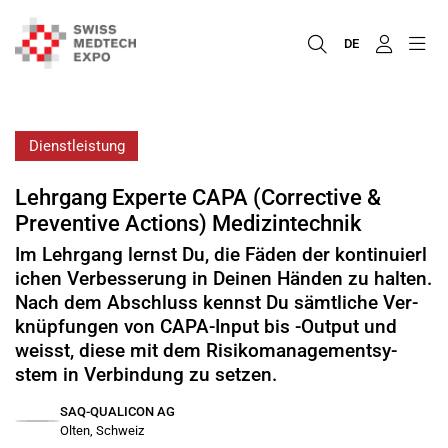
DE
Dienstleistung
Lehrgang Experte CAPA (Corrective &
Preventive Actions) Medizintechnik
Im Lehrgang lernst Du, die Fä­den der kon­ti­nu­ier­l
i­chen Ver­bes­se­rung in Dei­nen Hän­den zu hal­ten.
Nach dem Ab­schluss kennst Du sämt­li­che Ver­
knüp­fun­gen von CA­PA-In­put bis -Out­put und
weisst, die­se mit dem Ri­si­ko­ma­nage­ment­sy­
stem in Ver­bin­dung zu set­zen.
SAQ-QUALICON AG
Olten, Schweiz