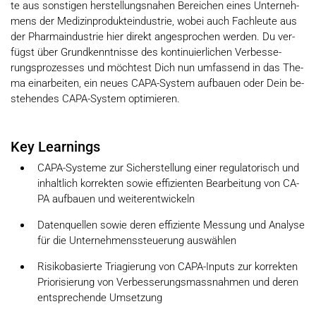
te aus son­sti­gen her­stel­lungs­na­hen Be­rei­chen ei­nes Un­ter­neh­
mens der Me­di­zin­pro­dukte­in­du­strie, wo­bei auch Fach­leu­te aus
der Phar­ma­in­du­strie hier di­rekt an­ge­spro­chen wer­den. Du ver­
fügst über Grund­kennt­nis­se des kon­ti­nu­ier­li­chen Ver­bes­se­
rungs­pro­zes­ses und möch­test Dich nun um­fas­send in das The­
ma ein­ar­bei­ten, ein neu­es CA­PA-Sy­stem auf­bau­en oder Dein be­
stehen­des CA­PA-Sy­stem op­ti­mie­ren.
Key Learnings
CA­PA-Sy­ste­me zur Si­cher­stel­lung ei­ner re­gu­la­to­risch und
in­halt­lich kor­rek­ten so­wie ef­fi­zi­en­ten Be­ar­bei­tung von CA­
PA auf­bau­en und wei­ter­ent­wickeln
Da­ten­quel­len so­wie de­ren ef­fi­zi­en­te Mes­sung und Ana­ly­se
für die Un­ter­neh­mens­steue­rung aus­wäh­len
Ri­si­ko­ba­sier­te Tria­gie­rung von CA­PA-In­puts zur kor­rek­ten
Prio­ri­sie­rung von Ver­bes­se­rungs­mass­nah­men und de­ren
ent­spre­chen­de Um­set­zung