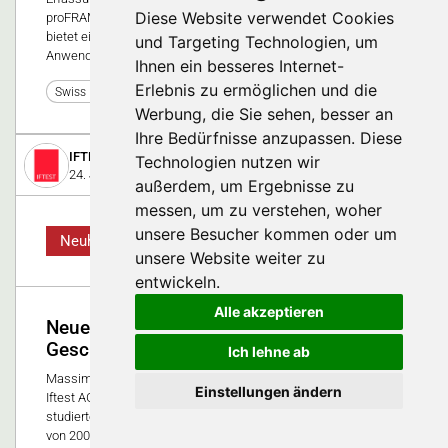
Diese Website verwendet Cookies
proFRAME, das Video- und Datengrabber-System von Solectrix,
bietet eine modulare Lösung für anspruchsvolle, bildbasierte
und Targeting Technologien, um
Anwendungen vom Automotive-Bereich bis zur Medizintechnik.
Ihnen ein besseres Internet-
Erlebnis zu ermöglichen und die
0
Swiss Medtech Expo 2021
Werbung, die Sie sehen, besser an
Ihre Bedürfnisse anzupassen. Diese
IFTEST AG
Technologien nutzen wir
24. Januar 2023
außerdem, um Ergebnisse zu
messen, um zu verstehen, woher
unsere Besucher kommen oder um
Neuheit
unsere Website weiter zu
entwickeln.
Alle akzeptieren
Neues Mitglied der Iftest AG
Geschäftsleitung
Ich lehne ab
Massimiliano D’Amore übernimmt die Verkaufsleitung bei
Einstellungen ändern
Iftest AG und wird damit Mitglied der Geschäftsleitung. Der
studierte Elektrotechniker und Wirtschaftsingenieur war bereits
von 2008 bis 2013 bei einem EMS-Dienstleister in leitender