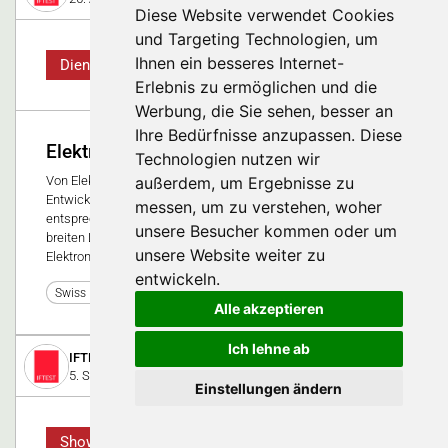
Diese Website verwendet Cookies
und Targeting Technologien, um
Ihnen ein besseres Internet-
Dienstleistung
Erlebnis zu ermöglichen und die
Werbung, die Sie sehen, besser an
Ihre Bedürfnisse anzupassen. Diese
Elektronik-Entwicklung
Technologien nutzen wir
außerdem, um Ergebnisse zu
Von Elektronik-Design über smarte IoT-Lösungen, bis hin zur
Entwicklung von Modulen und Geräten: Iftest verfeinert die
messen, um zu verstehen, woher
entsprechenden Prozesse laufend. Und verfügt über einen
unsere Besucher kommen oder um
breiten Leistungsausweis in der erfolgreichen Umsetzung von
unsere Website weiter zu
Elektronik-Entwicklungsprojekten.
entwickeln.
0
Swiss Medtech Expo 2021
Alle akzeptieren
Ich lehne ab
IFTEST AG
5. September 2023
Einstellungen ändern
Showcase