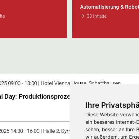
Automatisierung & Robot
lte
33 Inhalte
2025 09:00 - 18:00 | Hotel Vienna House, Schaffhausen
l Day: Produktionsprozesse in der Medizintechni
Ihre Privatsphä
Diese Website verwend
ein besseres Internet-
sehen, besser an Ihre
 2025 14:30 - 16:00 | Halle 2, Symposium
wir außerdem, um Erge