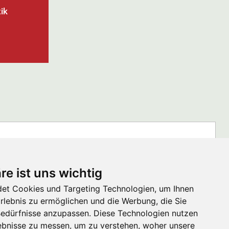
ik
k - Nachhaltigkeit, KI und Automatisierung
re ist uns wichtig
et Cookies und Targeting Technologien, um Ihnen
Erlebnis zu ermöglichen und die Werbung, die Sie
 Bedürfnisse anzupassen. Diese Technologien nutzen
Swiss Medtech Expo 2025
bnisse zu messen, um zu verstehen, woher unsere