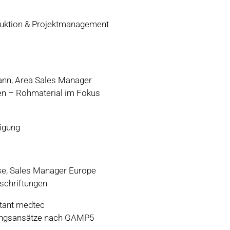
truktion & Projektmanagement
n, Area Sales Manager
en – Rohmaterial im Fokus
tigung
se, Sales Manager Europe
schriftungen
ltant medtec
rungsansätze nach GAMP5