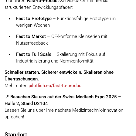
modulares
Fast-to-Product
-Servicepaket mit drei klar
strukturierten Entwicklungspfaden:
Fast to Prototype
– Funktionsfähige Prototypen in
wenigen Wochen
Fast to Market
– CE-konforme Kleinserien mit
Nutzerfeedback
Fast to Full Scale
– Skalierung mit Fokus auf
Industrialisierung und Normkonformität
Schneller starten. Sicherer entwickeln. Skalieren ohne
Überraschungen.
Mehr unter:
pilotfish.eu/fast-to-product
📍
Besuchen Sie uns auf der Swiss Medtech Expo 2025 –
Halle 2, Stand D2104
Lassen Sie uns über Ihre nächste Medizintechnik-Innovation
sprechen!
Standort