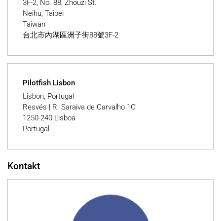
3F-2, No. 88, Zhouzi St.
Neihu, Taipei
Taiwan
台北市內湖區洲子街88號3F-2
Pilotfish Lisbon
Lisbon, Portugal
Resvés | R. Saraiva de Carvalho 1C
1250-240 Lisboa
Portugal
Kontakt