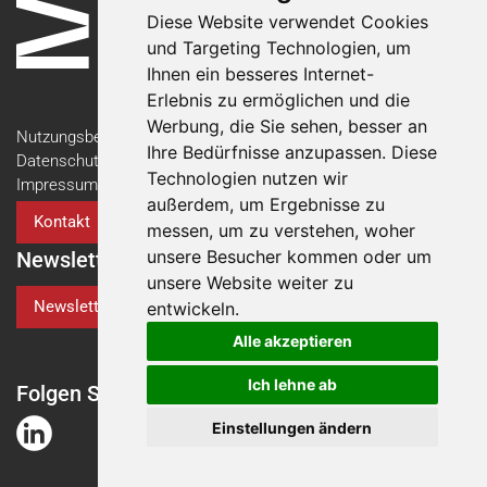
Diese Website verwendet Cookies
und Targeting Technologien, um
Ihnen ein besseres Internet-
Erlebnis zu ermöglichen und die
Werbung, die Sie sehen, besser an
Nutzungsbedingungen
Ihre Bedürfnisse anzupassen. Diese
Datenschutzerklärung
Technologien nutzen wir
Impressum
außerdem, um Ergebnisse zu
Kontakt
messen, um zu verstehen, woher
unsere Besucher kommen oder um
Newsletter
unsere Website weiter zu
Newsletter-Anmeldung
entwickeln.
Alle akzeptieren
Ich lehne ab
Folgen Sie der Swiss Medtech Expo
Einstellungen ändern