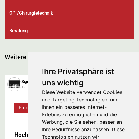
OP-/Chirurgietechnik
Beratung
Weitere spannende Beiträge
Ihre Privatsphäre ist
uns wichtig
Signer Titanium AG
17. Juli 2025
Diese Website verwendet Cookies
und Targeting Technologien, um
Ihnen ein besseres Internet-
Produkt
Erlebnis zu ermöglichen und die
Werbung, die Sie sehen, besser an
Ihre Bedürfnisse anzupassen. Diese
Hochleistungslegierungen für
Technologien nutzen wir